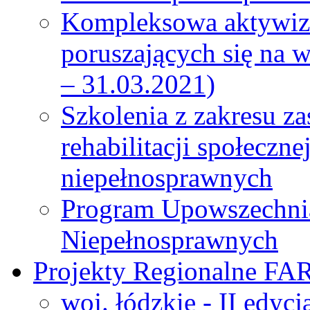
Kompleksowa aktywiza
poruszających się na 
– 31.03.2021)
Szkolenia z zakresu z
rehabilitacji społeczn
niepełnosprawnych
Program Upowszechni
Niepełnosprawnych
Projekty Regionalne FA
woj. łódzkie - II edyc