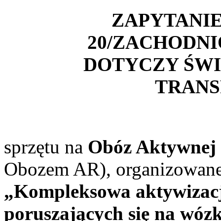
ZAPYTANI
20/ZACHODNI
DOTYCZY ŚWI
TRAN
sprzętu na
Obóz Aktywnej 
Obozem AR), organizowane
„Kompleksowa aktywizacj
poruszających się na wóz