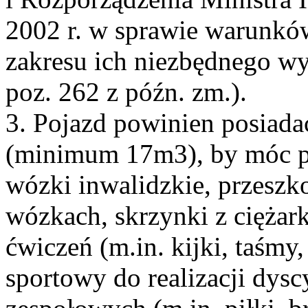
2002 r. w sprawie warunkó
zakresu ich niezbędnego w
poz. 262 z późn. zm.).
3. Pojazd powinien posiad
(minimum 17m3), by móc p
wózki inwalidzkie, przeszk
wózkach, skrzynki z ciężar
ćwiczeń (m.in. kijki, taśmy,
sportowy do realizacji dysc