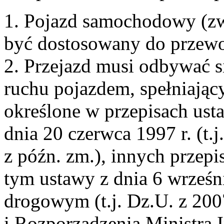
1. Pojazd samochodowy (zw
być dostosowany do przewo
2. Przejazd musi odbywać 
ruchu pojazdem, spełniają
określone w przepisach us
dnia 20 czerwca 1997 r. (t.
z późn. zm.), innych przep
tym ustawy z dnia 6 wrześni
drogowym (t.j. Dz.U. z 200
i Rozporządzenia Ministra I