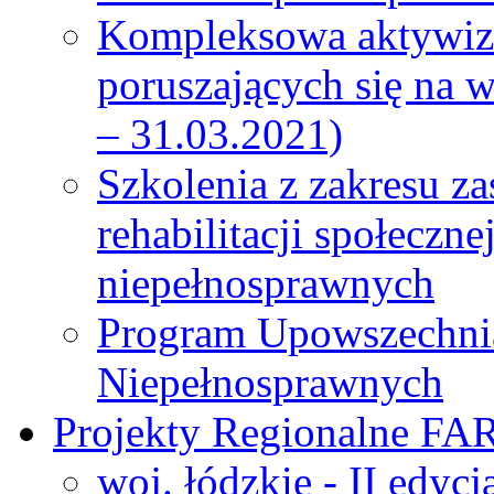
Kompleksowa aktywiza
poruszających się na 
– 31.03.2021)
Szkolenia z zakresu z
rehabilitacji społeczn
niepełnosprawnych
Program Upowszechni
Niepełnosprawnych
Projekty Regionalne FA
woj. łódzkie - II edyc