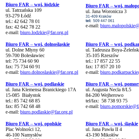
Biuro FAR
–
woj. łódzkie
Biuro FAR
–
woj. małopo
ul. Tatrzańska 109
ul. Jana Woronicza 3
93-279 Łódź
31-409 Kraków
tel.: 42 642 78 01
tel:
509 447 061
e-mail:
biuro.malopolskie@
fax: 42 642 78 22
e-mail:
biuro.lodzkie@far.org.pl
Biuro FAR
–
woj. dolnośląskie
Biuro FAR
–
woj. podka
ul. Dolne Młyny 60
ul. Tadeusza Boya-Żeleńsk
59-700 Bolesławiec
35-105 Rzeszów
tel: 75 734 60 90
tel.: 17 857 22 55
fax: 75 734 60 91
fax: 17 857 20 10
e-mail:
biuro.dolnoslaskie@far.org.pl
e-mail:
biuro.podkarpackie
Biuro FAR
–
woj. podlaskie
Biuro FAR
–
woj. pomor
ul. Jana Klemensa Branickiego 17A
ul. Augusta Necla 8/L5
15-085 Białystok
84-200 Wejherowo
tel.: 85 742 68 85
tel/fax: 58 738 93 75
fax: 85 742 68 48
e-mail:
biuro.pomorskie@fa
e-mail:
biuro.podlaskie@far.org.pl
Biuro FAR
–
woj. opolskie
Biuro FAR
–
woj. śląskie
Plac Wolności 12,
ul. Jana Pawła II 4
46-100 Namysłów
43-190 Mikołów