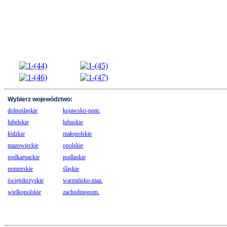
Wybierz województwo:
dolnośląskie
kujawsko-pom.
lubelskie
lubuskie
łódzkie
małopolskie
mazowieckie
opolskie
podkarpackie
podlaskie
pomorskie
śląskie
świętokrzyskie
warmińsko-maz.
wielkopolskie
zachodniopom.