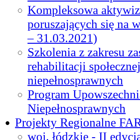
Kompleksowa aktywiza
poruszających się na 
– 31.03.2021)
Szkolenia z zakresu z
rehabilitacji społeczn
niepełnosprawnych
Program Upowszechni
Niepełnosprawnych
Projekty Regionalne FA
woj. łódzkie - II edyc