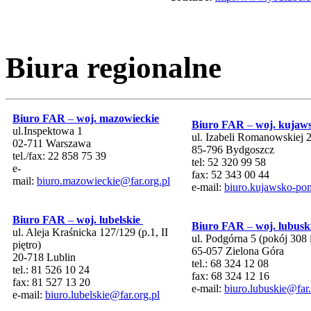
Biura regionalne
Biuro FAR
–
woj. mazowieckie
Biuro FAR
–
woj. kujaw
ul.Inspektowa 1
ul. Izabeli Romanowskiej 
02-711 Warszawa
85-796 Bydgoszcz
tel./fax: 22 858 75 39
tel: 52 320 99 58
e-
fax: 52 343 00 44
mail:
biuro.mazowieckie@far.org.pl
e-mail:
biuro.kujawsko-pom
Biuro FAR
–
woj. lubelskie
Biuro FAR
–
woj. lubusk
ul. Aleja Kraśnicka 127/129 (p.1, II
ul. Podgórna 5 (pokój 308 
piętro)
65-057 Zielona Góra
20-718 Lublin
tel.: 68 324 12 08
tel.: 81 526 10 24
fax: 68 324 12 16
fax: 81 527 13 20
e-mail:
biuro.lubuskie@far.
e-mail:
biuro.lubelskie@far.org.pl