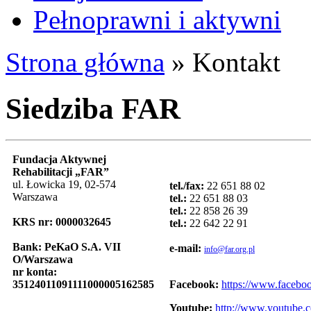
Pełnoprawni i aktywni
Strona główna
»
Kontakt
Siedziba FAR
Fundacja Aktywnej
Rehabilitacji „FAR”
ul. Łowicka 19, 02-574
tel./fax:
22 651 88 02
Warszawa
tel.:
22 651 88 03
tel.:
22 858 26 39
KRS nr: 0000032645
tel.:
22 642 22 91
Bank: PeKaO S.A. VII
e-mail:
info@far.org.pl
O/Warszawa
nr konta:
35124011091111000005162585
Facebook:
https://www.facebo
Youtube:
http://www.youtube