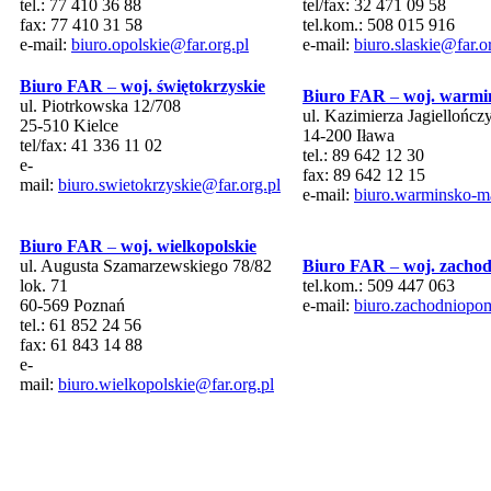
tel.: 77 410 36 88
tel/fax: 32 471 09 58
fax: 77 410 31 58
tel.kom.: 508 015 916
e-mail:
biuro.opolskie@far.org.pl
e-mail:
biuro.slaskie@far.o
Biuro FAR
–
woj. świętokrzyskie
Biuro FAR
–
woj. warmi
ul. Piotrkowska 12/708
ul. Kazimierza Jagiellończ
25-510 Kielce
14-200 Iława
tel/fax: 41 336 11 02
tel.: 89 642 12 30
e-
fax: 89 642 12 15
mail:
biuro.swietokrzyskie@far.org.pl
e-mail:
biuro.warminsko-ma
Biuro FAR
–
woj. wielkopolskie
ul. Augusta Szamarzewskiego 78/82
Biuro FAR
–
woj. zacho
lok. 71
tel.kom.: 509 447 063
60-569 Poznań
e-mail:
biuro.zachodniopom
tel.: 61 852 24 56
fax: 61 843 14 88
e-
mail:
biuro.wielkopolskie@far.org.pl