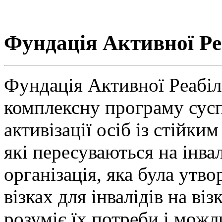
Фундація Aктивної Pеа
Фундація Aктивної Pеабілі
комплексну програму сусп
активізації осіб із стійк
які пересуваються на інва
організація, яка була утво
візках для інвалідів на ві
розуміє їх потреби і можл