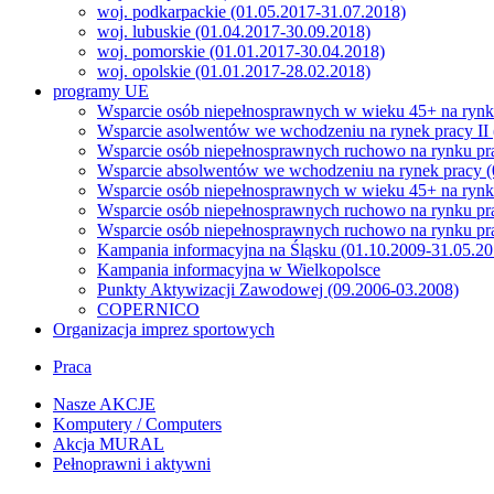
woj. podkarpackie (01.05.2017-31.07.2018)
woj. lubuskie (01.04.2017-30.09.2018)
woj. pomorskie (01.01.2017-30.04.2018)
woj. opolskie (01.01.2017-28.02.2018)
programy UE
Wsparcie osób niepełnosprawnych w wieku 45+ na rynku
Wsparcie asolwentów we wchodzeniu na rynek pracy II 
Wsparcie osób niepełnosprawnych ruchowo na rynku pr
Wsparcie absolwentów we wchodzeniu na rynek pracy (
Wsparcie osób niepełnosprawnych w wieku 45+ na rynk
Wsparcie osób niepełnosprawnych ruchowo na rynku pra
Wsparcie osób niepełnosprawnych ruchowo na rynku pra
Kampania informacyjna na Śląsku (01.10.2009-31.05.20
Kampania informacyjna w Wielkopolsce
Punkty Aktywizacji Zawodowej (09.2006-03.2008)
COPERNICO
Organizacja imprez sportowych
Praca
Nasze AKCJE
Komputery / Computers
Akcja MURAL
Pełnoprawni i aktywni