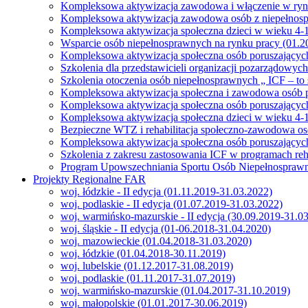
Kompleksowa aktywizacja zawodowa i włączenie w ryne
Kompleksowa aktywizacja zawodowa osób z niepełnospra
Kompleksowa aktywizacja społeczna dzieci w wieku 4-16
Wsparcie osób niepełnosprawnych na rynku pracy (01.2
Kompleksowa aktywizacja społeczna osób poruszających
Szkolenia dla przedstawicieli organizacji pozarządowyc
Szkolenia otoczenia osób niepełnosprawnych „ ICF – to 
Kompleksowa aktywizacja społeczna i zawodowa osób p
Kompleksowa aktywizacja społeczna osób poruszających
Kompleksowa aktywizacja społeczna dzieci w wieku 4-1
Bezpieczne WTZ i rehabilitacja społeczno-zawodowa os
Kompleksowa aktywizacja społeczna osób poruszających
Szkolenia z zakresu zastosowania ICF w programach reh
Program Upowszechniania Sportu Osób Niepełnospraw
Projekty Regionalne FAR
woj. łódzkie - II edycja (01.11.2019-31.03.2022)
woj. podlaskie - II edycja (01.07.2019-31.03.2022)
woj. warmińsko-mazurskie - II edycja (30.09.2019-31.0
woj. śląskie - II edycja (01-06.2018-31.04.2020)
woj. mazowieckie (01.04.2018-31.03.2020)
woj. łódzkie (01.04.2018-30.11.2019)
woj. lubelskie (01.12.2017-31.08.2019)
woj. podlaskie (01.11.2017-31.07.2019)
woj. warmińsko-mazurskie (01.04.2017-31.10.2019)
woj. małopolskie (01.01.2017-30.06.2019)