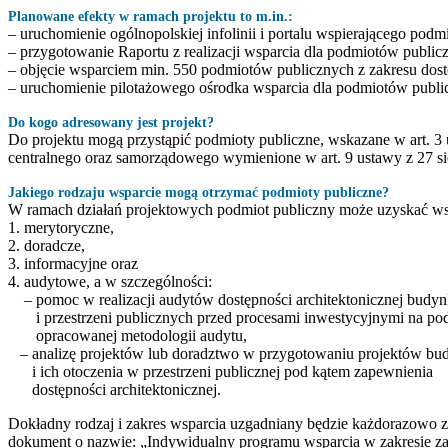
Planowane efekty w ramach projektu to m.in.:
– uruchomienie ogólnopolskiej infolinii i portalu wspierającego podm
– przygotowanie Raportu z realizacji wsparcia dla podmiotów public
– objęcie wsparciem min. 550 podmiotów publicznych z zakresu dost
– uruchomienie pilotażowego ośrodka wsparcia dla podmiotów publicz
Do kogo adresowany jest projekt?
Do projektu mogą przystąpić podmioty publiczne, wskazane w art. 3 
centralnego oraz samorządowego wymienione w art. 9 ustawy z 27 sie
Jakiego rodzaju wsparcie mogą otrzymać podmioty publiczne?
W ramach działań projektowych podmiot publiczny może uzyskać ws
1. merytoryczne,
2. doradcze,
3. informacyjne oraz
4. audytowe, a w szczególności:
– pomoc w realizacji audytów dostępności architektonicznej budy
i przestrzeni publicznych przed procesami inwestycyjnymi na po
opracowanej metodologii audytu,
– analizę projektów lub doradztwo w przygotowaniu projektów b
i ich otoczenia w przestrzeni publicznej pod kątem zapewnienia
dostępności architektonicznej.
Dokładny rodzaj i zakres wsparcia uzgadniany będzie każdorazowo 
dokument o nazwie: „Indywidualny programu wsparcia w zakresie zap