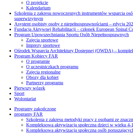
O projekcie
Kalendarium
Szkolenia z zakresu nowoczesnych instrumentów wsparcia osó
superwizyjnym
Asystent osobisty osoby z niepełnosprawnościami – edycja 20
Fundacja Aktywnej Rehabilitacji – członek European Spinal Co
Program Upowszechniania Sportu Osób Niepełnosprawnych
Zajęcia sportowe
Imprezy sportowe
Ośrodek Wsparcia Architektury Dostępnej (OWDA) – komplekso
Program Kobiecy FAR
O programie
O uczestniczkach programu
Zajęcia regionalne
Obozy dla kobiet
Partnerzy programu
Pierwszy wózek
Sport
Wolontariat
Programy zakończone
programy FAR
Szkolenia z zakresu metodyki pracy z osobami ze znac
Kompleksowa aktywizacja społeczna dzieci w wieku 4-16
Kompleksowa aktywizacja społeczna osób poruszających