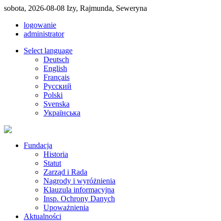
sobota, 2026-08-08 Izy, Rajmunda, Seweryna
logowanie
administrator
Select language
Deutsch
English
Français
Pусский
Polski
Svenska
Українська
Fundacja
Historia
Statut
Zarząd i Rada
Nagrody i wyróżnienia
Klauzula informacyjna
Insp. Ochrony Danych
Upoważnienia
Aktualności