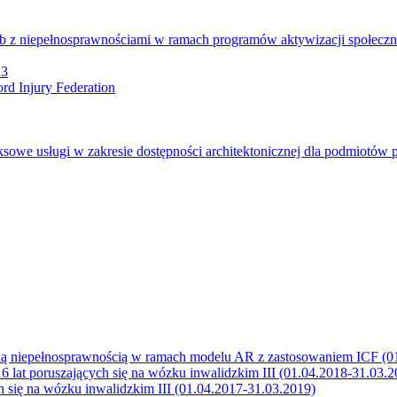
b z niepełnosprawnościami w ramach programów aktywizacji społecz
23
rd Injury Federation
we usługi w zakresie dostępności architektonicznej dla podmiotów 
zną niepełnosprawnością w ramach modelu AR z zastosowaniem ICF (0
 lat poruszających się na wózku inwalidzkim III (01.04.2018-31.03.2
 się na wózku inwalidzkim III (01.04.2017-31.03.2019)