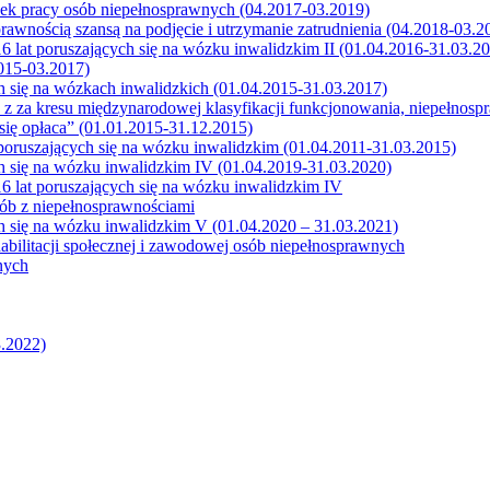
k pracy osób niepełnosprawnych (04.2017-03.2019)
wnością szansą na podjęcie i utrzymanie zatrudnienia (04.2018-03.2
 lat poruszających się na wózku inwalidzkim II (01.04.2016-31.03.2
015-03.2017)
 się na wózkach inwalidzkich (01.04.2015-31.03.2017)
h z za kresu międzynarodowej klasyfikacji funkcjonowania, niepełnos
się opłaca” (01.01.2015-31.12.2015)
oruszających się na wózku inwalidzkim (01.04.2011-31.03.2015)
 się na wózku inwalidzkim IV (01.04.2019-31.03.2020)
6 lat poruszających się na wózku inwalidzkim IV
ób z niepełnosprawnościami
 się na wózku inwalidzkim V (01.04.2020 – 31.03.2021)
abilitacji społecznej i zawodowej osób niepełnosprawnych
nych
3.2022)