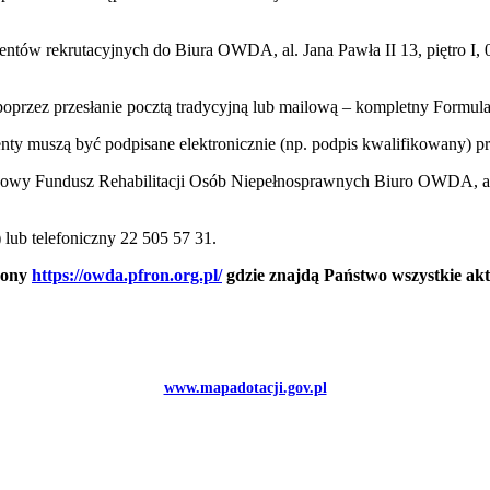
umentów rekrutacyjnych do Biura OWDA, al. Jana Pawła II 13, piętro 
poprzez przesłanie pocztą tradycyjną lub mailową – kompletny Formul
ty muszą być podpisane elektronicznie (np. podpis kwalifikowany) 
stwowy Fundusz Rehabilitacji Osób Niepełnosprawnych Biuro OWDA, al.
) lub telefoniczny 22 505 57 31.
trony
https://owda.pfron.org.pl/
gdzie znajdą Państwo wszystkie akt
www.mapadotacji.gov.pl