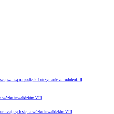
 szansą na podjęcie i utrzymanie zatrudnienia II
a wózku inwalidzkim VIII
oruszających się na wózku inwalidzkim VIII