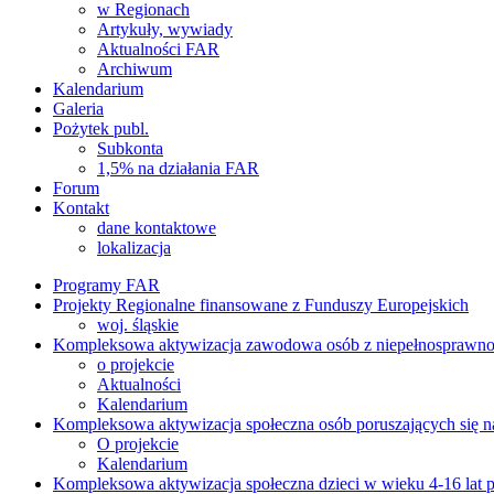
w Regionach
Artykuły, wywiady
Aktualności FAR
Archiwum
Kalendarium
Galeria
Pożytek publ.
Subkonta
1,5% na działania FAR
Forum
Kontakt
dane kontaktowe
lokalizacja
Programy FAR
Projekty Regionalne finansowane z Funduszy Europejskich
woj. śląskie
Kompleksowa aktywizacja zawodowa osób z niepełnosprawnością
o projekcie
Aktualności
Kalendarium
Kompleksowa aktywizacja społeczna osób poruszających się n
O projekcie
Kalendarium
Kompleksowa aktywizacja społeczna dzieci w wieku 4-16 lat p