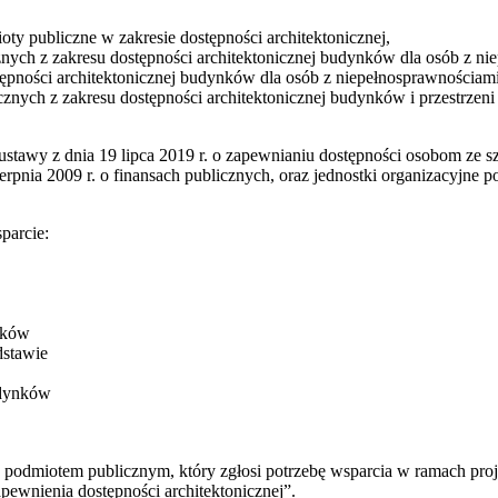
ioty publiczne w zakresie dostępności architektonicznej,
znych z zakresu dostępności architektonicznej budynków dla osób z ni
ępności architektonicznej budynków dla osób z niepełnosprawnościami
nych z zakresu dostępności architektonicznej budynków i przestrzeni
ustawy z dnia 19 lipca 2019 r. o zapewnianiu dostępności osobom ze 
rpnia 2009 r. o finansach publicznych, oraz jednostki organizacyjne 
parcie:
nków
dstawie
udynków
z podmiotem publicznym, który zgłosi potrzebę wsparcia w ramach p
ewnienia dostępności architektonicznej”.