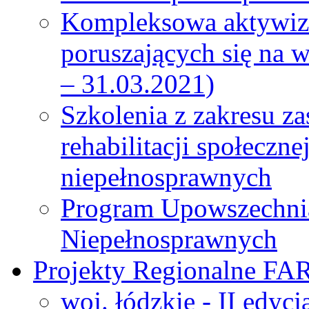
Kompleksowa aktywiza
poruszających się na 
– 31.03.2021)
Szkolenia z zakresu z
rehabilitacji społeczn
niepełnosprawnych
Program Upowszechni
Niepełnosprawnych
Projekty Regionalne FA
woj. łódzkie - II edyc