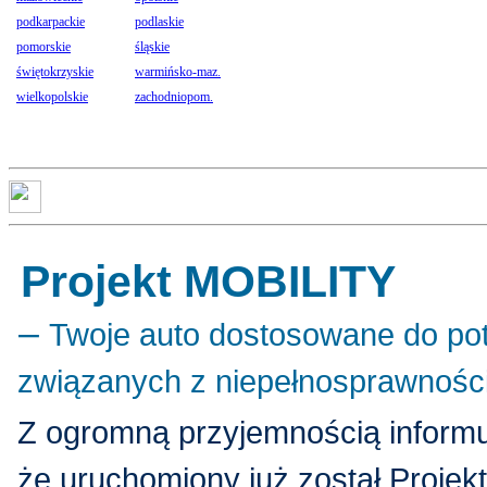
podkarpackie
podlaskie
pomorskie
śląskie
świętokrzyskie
warmińsko-maz.
wielkopolskie
zachodniopom.
Projekt MOBILITY
–
Twoje auto dostosowane do po
związanych z niepełnosprawnośc
Z ogromną przyjemnością inform
że uruchomiony już został Projekt