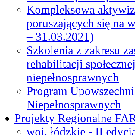
Kompleksowa aktywiza
poruszających się na 
– 31.03.2021)
Szkolenia z zakresu z
rehabilitacji społeczn
niepełnosprawnych
Program Upowszechni
Niepełnosprawnych
Projekty Regionalne FA
woj. łódzkie - II edyc