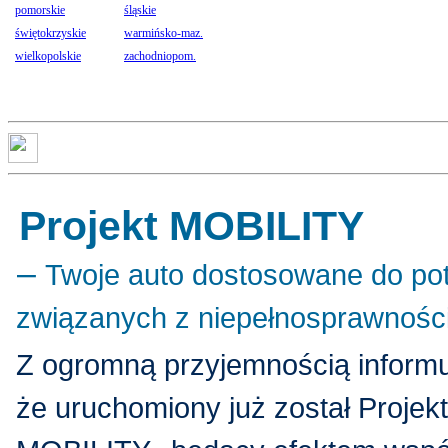
pomorskie
śląskie
świętokrzyskie
warmińsko-maz.
wielkopolskie
zachodniopom.
Projekt MOBILITY
–
Twoje auto dostosowane do po
związanych z niepełnosprawnośc
Z ogromną przyjemnością inform
że uruchomiony już został Projekt