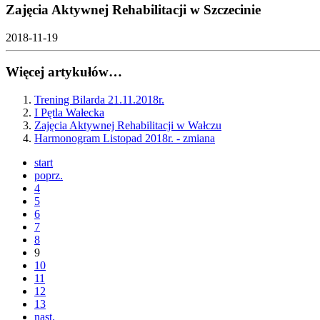
Zajęcia Aktywnej Rehabilitacji w Szczecinie
2018-11-19
Więcej artykułów…
Trening Bilarda 21.11.2018r.
I Pętla Wałecka
Zajęcia Aktywnej Rehabilitacji w Wałczu
Harmonogram Listopad 2018r. - zmiana
start
poprz.
4
5
6
7
8
9
10
11
12
13
nast.