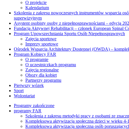
O projekcie
Kalendarium
Szkolenia z zakresu nowoczesnych instrumentów wsparcia osó
superwizyjnym
Asystent osobisty osoby z niepełnosprawnościami – edycja 20
Fundacja Aktywnej Rehabilitacji – członek European Spinal Co
Program Upowszechniania Sportu Osób Niepełnosprawnych
Zajęcia sportowe
Imprezy sportowe
Ośrodek Wsparcia Architektury Dostępnej (OWDA) – komplekso
Program Kobiecy FAR
O programie
O uczestniczkach programu
Zajęcia regionalne
Obozy dla kobiet
Partnerzy programu
Pierwszy wózek
Sport
Wolontariat
Programy zakończone
programy FAR
Szkolenia z zakresu metodyki pracy z osobami ze znac
Kompleksowa aktywizacja społeczna dzieci w wieku 4-16
Kompleksowa aktywizacja społeczna osób poruszających