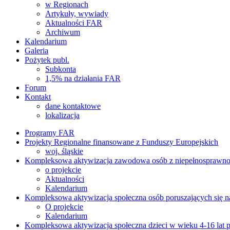
w Regionach
Artykuły, wywiady
Aktualności FAR
Archiwum
Kalendarium
Galeria
Pożytek publ.
Subkonta
1,5% na działania FAR
Forum
Kontakt
dane kontaktowe
lokalizacja
Programy FAR
Projekty Regionalne finansowane z Funduszy Europejskich
woj. śląskie
Kompleksowa aktywizacja zawodowa osób z niepełnosprawnością
o projekcie
Aktualności
Kalendarium
Kompleksowa aktywizacja społeczna osób poruszających się n
O projekcie
Kalendarium
Kompleksowa aktywizacja społeczna dzieci w wieku 4-16 lat p