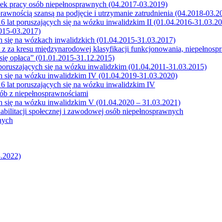
k pracy osób niepełnosprawnych (04.2017-03.2019)
wnością szansą na podjęcie i utrzymanie zatrudnienia (04.2018-03.2
 lat poruszających się na wózku inwalidzkim II (01.04.2016-31.03.2
015-03.2017)
 się na wózkach inwalidzkich (01.04.2015-31.03.2017)
h z za kresu międzynarodowej klasyfikacji funkcjonowania, niepełnos
się opłaca” (01.01.2015-31.12.2015)
oruszających się na wózku inwalidzkim (01.04.2011-31.03.2015)
 się na wózku inwalidzkim IV (01.04.2019-31.03.2020)
6 lat poruszających się na wózku inwalidzkim IV
ób z niepełnosprawnościami
 się na wózku inwalidzkim V (01.04.2020 – 31.03.2021)
abilitacji społecznej i zawodowej osób niepełnosprawnych
nych
3.2022)