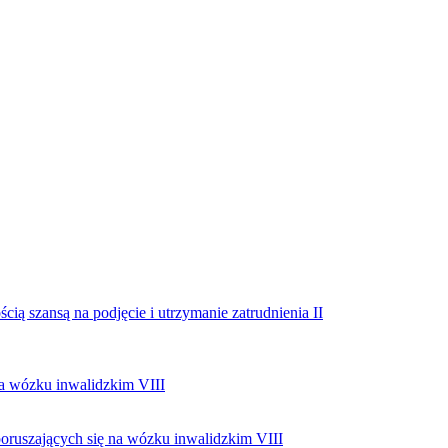
 szansą na podjęcie i utrzymanie zatrudnienia II
a wózku inwalidzkim VIII
oruszających się na wózku inwalidzkim VIII