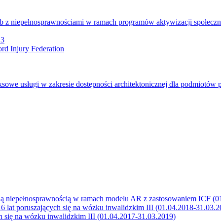
b z niepełnosprawnościami w ramach programów aktywizacji społecz
23
rd Injury Federation
we usługi w zakresie dostępności architektonicznej dla podmiotów 
zną niepełnosprawnością w ramach modelu AR z zastosowaniem ICF (0
 lat poruszających się na wózku inwalidzkim III (01.04.2018-31.03.2
 się na wózku inwalidzkim III (01.04.2017-31.03.2019)