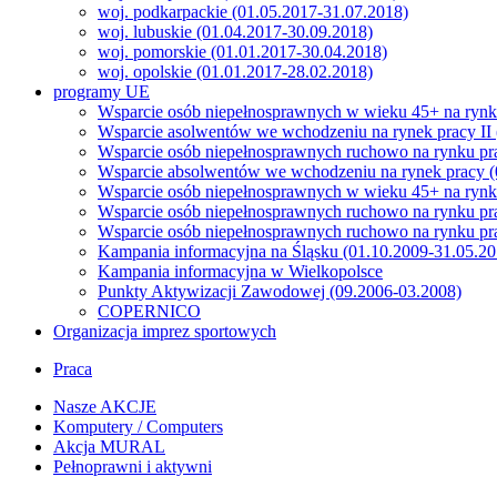
woj. podkarpackie (01.05.2017-31.07.2018)
woj. lubuskie (01.04.2017-30.09.2018)
woj. pomorskie (01.01.2017-30.04.2018)
woj. opolskie (01.01.2017-28.02.2018)
programy UE
Wsparcie osób niepełnosprawnych w wieku 45+ na rynku
Wsparcie asolwentów we wchodzeniu na rynek pracy II 
Wsparcie osób niepełnosprawnych ruchowo na rynku pr
Wsparcie absolwentów we wchodzeniu na rynek pracy (
Wsparcie osób niepełnosprawnych w wieku 45+ na rynk
Wsparcie osób niepełnosprawnych ruchowo na rynku pra
Wsparcie osób niepełnosprawnych ruchowo na rynku pra
Kampania informacyjna na Śląsku (01.10.2009-31.05.20
Kampania informacyjna w Wielkopolsce
Punkty Aktywizacji Zawodowej (09.2006-03.2008)
COPERNICO
Organizacja imprez sportowych
Praca
Nasze AKCJE
Komputery / Computers
Akcja MURAL
Pełnoprawni i aktywni